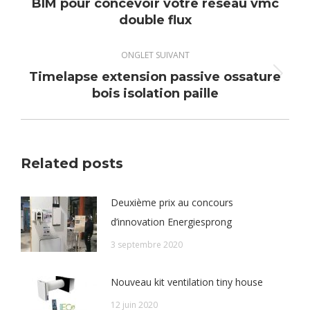
Onglet
BIM pour concevoir votre réseau vmc
double flux
précédent
ONGLET SUIVANT
Timelapse extension passive ossature
Onglet
bois isolation paille
suivant
Related posts
Deuxième prix au concours
d’innovation Energiesprong
3 septembre 2020
Nouveau kit ventilation tiny house
12 juin 2020