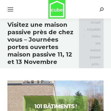
Search:
Vous êtes ici :
Accueil
Visitez une maison
Actualités
passive près de chez
Visitez
vous – Journées
une
portes ouvertes
maison
maison passive 11, 12
passive
et 13 Novembre
près…