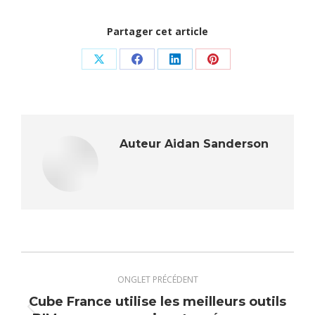
Partager cet article
Share
Share
Share
Share
on
on
on
on
X
Facebook
LinkedIn
Pinterest
Auteur
Aidan Sanderson
Navigation
de
ONGLET PRÉCÉDENT
commentaire
Cube France utilise les meilleurs outils