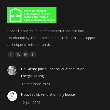
Conseil, conception de réseaux VMC double flux,
distribution systèmes VMC et solaire thermique, support
technique et mise en service
Trouvez nous sur :
Facebook
X
LinkedIn
Pinterest
page
page
page
page
Deuxième prix au concours d’innovation
opens
opens
opens
opens
Energiesprong
in
in
in
in
new
new
new
new
3 septembre 2020
window
window
window
window
Nouveau kit ventilation tiny house
12 juin 2020