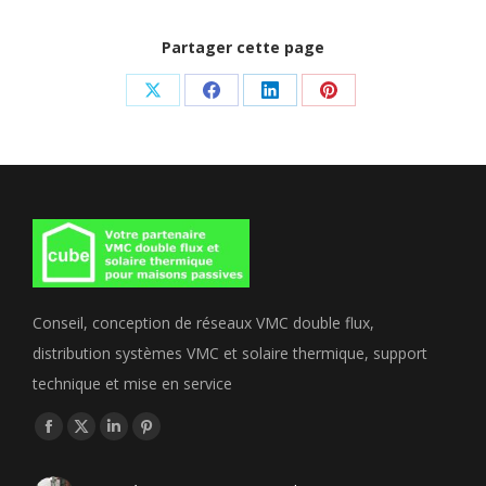
Partager cette page
Share
Share
Share
Share
on
on
on
on
X
Facebook
LinkedIn
Pinterest
Conseil, conception de réseaux VMC double flux,
distribution systèmes VMC et solaire thermique, support
technique et mise en service
Trouvez nous sur :
Facebook
X
LinkedIn
Pinterest
page
page
page
page