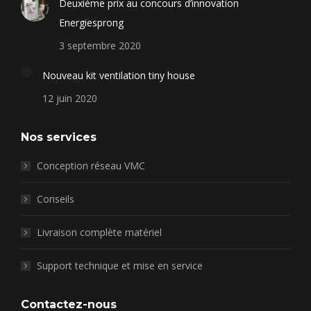
Deuxième prix au concours d’innovation
opens
opens
opens
opens
Energiesprong
in
in
in
in
new
new
new
new
3 septembre 2020
window
window
window
window
Nouveau kit ventilation tiny house
12 juin 2020
Nos services
Conception réseau VMC
Conseils
Livraison complète matériel
Support technique et mise en service
Contactez-nous