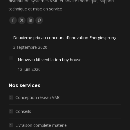
distribution systèmes VMC et solaire thermique, support
technique et mise en service
Trouvez nous sur :
Facebook
X
LinkedIn
Pinterest
page
page
page
page
Deuxième prix au concours d’innovation Energiesprong
opens
opens
opens
opens
in
in
in
in
3 septembre 2020
new
new
new
new
Nouveau kit ventilation tiny house
window
window
window
window
12 juin 2020
Nos services
Conception réseau VMC
Conseils
Livraison complète matériel