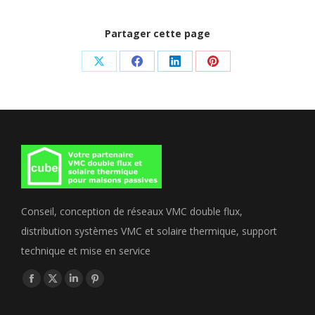
Partager cette page
Share
Share
Share
Share
on
on
on
on
X
Facebook
LinkedIn
Pinterest
Conseil, conception de réseaux VMC double flux,
distribution systèmes VMC et solaire thermique, support
technique et mise en service
Trouvez nous sur :
Facebook
X
LinkedIn
Pinterest
page
page
page
page