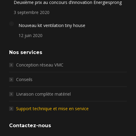
Deuxième prix au concours d’innovation Energiesprong
opens
opens
opens
opens
in
in
in
in
3 septembre 2020
new
new
new
new
Nouveau kit ventilation tiny house
window
window
window
window
12 juin 2020
Nos services
Conception réseau VMC
Conseils
Livraison complète matériel
Support technique et mise en service
Contactez-nous