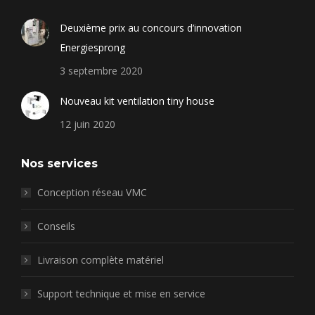
page
page
page
page
Deuxième prix au concours d’innovation
opens
opens
opens
opens
Energiesprong
in
in
in
in
new
new
new
new
3 septembre 2020
window
window
window
window
Nouveau kit ventilation tiny house
12 juin 2020
Nos services
Conception réseau VMC
Conseils
Livraison complète matériel
Support technique et mise en service