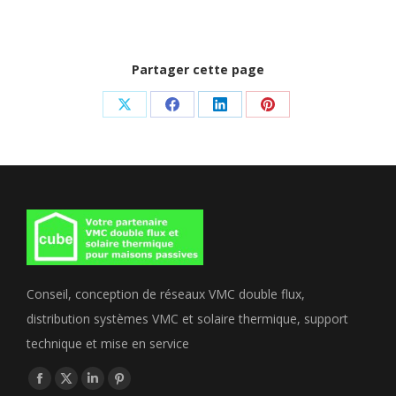
Partager cette page
Share
Share
Share
Share
on
on
on
on
X
Facebook
LinkedIn
Pinterest
Conseil, conception de réseaux VMC double flux,
distribution systèmes VMC et solaire thermique, support
technique et mise en service
Trouvez nous sur :
Facebook
X
LinkedIn
Pinterest