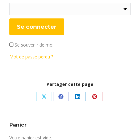
Se connecter
Se souvenir de moi
Mot de passe perdu ?
Partager cette page
Share
Share
Share
Share
on
on
on
on
X
Facebook
LinkedIn
Pinterest
Panier
Votre panier est vide.