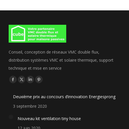
Conseil, conception de réseaux VMC double flux,
distribution systèmes VMC et solaire thermique, support
technique et mise en service
Trouvez nous sur :
Facebook
X
LinkedIn
Pinterest
page
page
page
page
Deuxième prix au concours d’innovation Energiesprong
opens
opens
opens
opens
in
in
in
in
3 septembre 2020
new
new
new
new
Nouveau kit ventilation tiny house
window
window
window
window
12 juin 2020