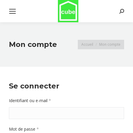
Search:
Mon compte
Vous êtes ici :
Accueil
Mon compte
Se connecter
Obligatoire
Identifiant ou e-mail
*
Obligatoire
Mot de passe
*