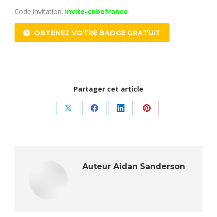
Code invitation:
invite-cubefrance
OBTENEZ VOTRE BADGE GRATUIT
Partager cet article
Share
Share
Share
Share
on
on
on
on
X
Facebook
LinkedIn
Pinterest
Auteur
Aidan Sanderson