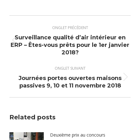
Navigation
de
ONGLET PRÉCÉDENT
commentaire
Surveillance qualité d’air intérieur en
Onglet
ERP – Êtes-vous prêts pour le 1er janvier
2018?
précédent
ONGLET SUIVANT
Journées portes ouvertes maisons
Onglet
passives 9, 10 et 11 novembre 2018
suivant
Related posts
Deuxième prix au concours