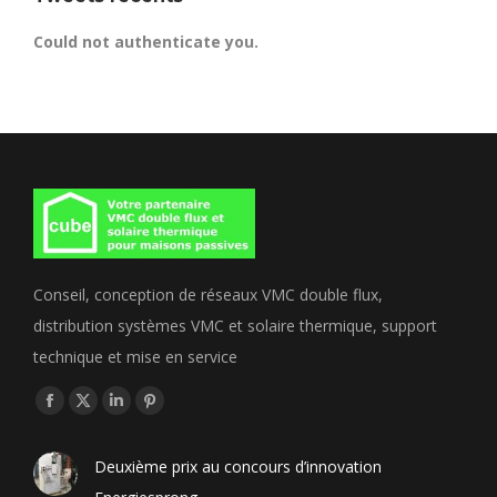
Could not authenticate you.
Conseil, conception de réseaux VMC double flux,
distribution systèmes VMC et solaire thermique, support
technique et mise en service
Trouvez nous sur :
Facebook
X
LinkedIn
Pinterest
page
page
page
page
Deuxième prix au concours d’innovation
opens
opens
opens
opens