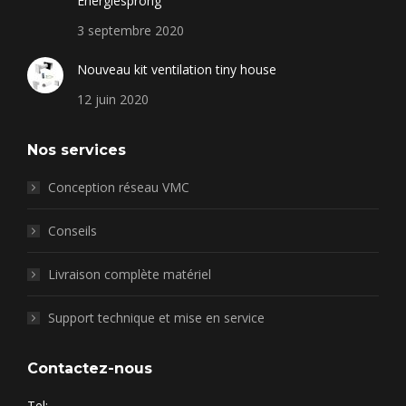
Energiesprong
in
in
in
in
new
new
new
new
3 septembre 2020
window
window
window
window
Nouveau kit ventilation tiny house
12 juin 2020
Nos services
Conception réseau VMC
Conseils
Livraison complète matériel
Support technique et mise en service
Contactez-nous
Tel: