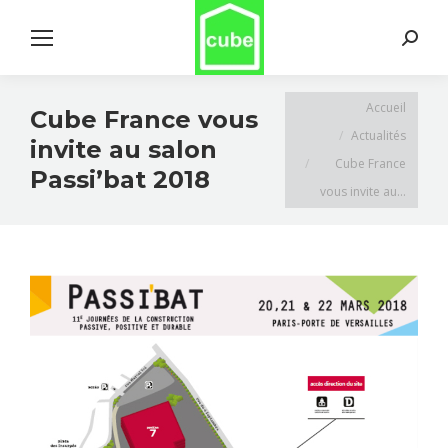
Search:
Vous êtes ici :
Accueil
Cube France vous
Actualités
invite au salon
Cube France
Passi’bat 2018
vous invite au…