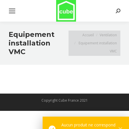
Search:
Equipement
Vous êtes ici :
Accueil
Ventilation
installation
Equipement installation
VMC
VMC
Copyright Cube France 2021
Aucun produit ne correspond